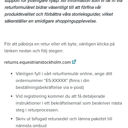
support för ytterligare hjälp. All information som vi får in via
returformuläret bidrar väsentligt till att förfina vår
produktkvalitet och förbättra våra storleksguider, vilket
säkerställer en smidigare shoppingupplevelse.
För att påbörja en retur eller ett byte, vänligen klicka på
länken nedan och följ stegen:
returns.equestrianstockholm.com
Vänligen fyll i vårt returformulär online, ange ditt
ordernummer “ES-XXXXX“ (finns i din
beställningsbekräftelse via e-post)
Vid registrering kommer du att få detaljerade
instruktioner i ett bekräftelsemail som beskriver nästa
steg i returprocessen.
Skriv ut bifogad retursedel och lämna paketet till
närmsta ombud